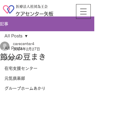
医療法人社団為王会
ケアセンター矢板
記事
All Posts
carecenter4
All Posts
2024年2月27日
節分の豆まき
お知らせ
在宅支援センター
元気倶楽部
グループホームあかり