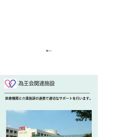
玉ねぎ収穫
為王会関連施設
花の植え替え🌺
医療機関と介護施設の連携で適切なサポートを行います。