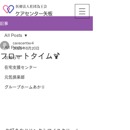
医療法人社団為王会
ケアセンター矢板
記事
All Posts
carecenter4
All Posts
2025年8月20日
フロートタイム🍹
お知らせ
在宅支援センター
元気倶楽部
グループホームあかり