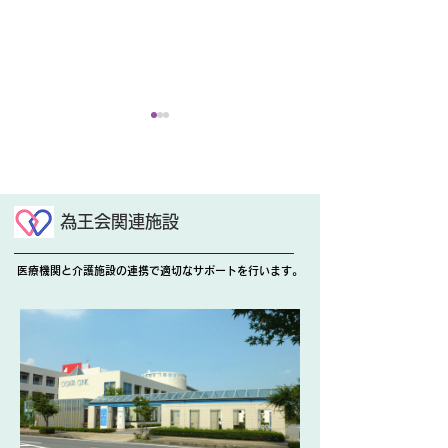
玉ねぎ収穫
為王会関連施設
花の植え替え🌺
医療機関と介護施設の連携で適切なサポートを行います。