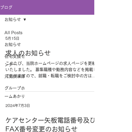
ブログ
お知らせ
All Posts
5月15日
お知らせ
求人のお知らせ
在宅支援セ
このたび、当院ホームページの求人ページを更新
ンター
いたしました。 募集職種や勤務内容などを掲載し
ておりますので、就職・転職をご検討中の方はぜ
元気倶楽部
ひご覧ください。 ■ 募集職種 ・介護職(グループ
グループホ
ホーム) ・介護職(元気倶楽部) ■ 詳細 勤務時間・
給与・待遇などの詳細は、こちら ●見学も随時受け
ームあかり
付けております。 まずはお気軽にご連絡くださ
2024年7月3日
い。
ケアセンター矢板電話番号及び
FAX番号変更のお知らせ